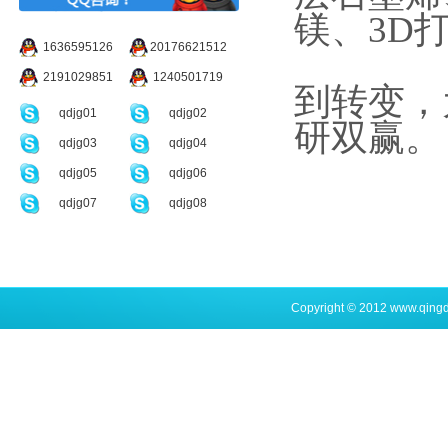
镁、3D
1636595126
20176621512
2191029851
1240501719
到转变，
qdjg01
qdjg02
研双赢。
qdjg03
qdjg04
qdjg05
qdjg06
qdjg07
qdjg08
Copyright © 2012 www.qing